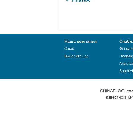
Платеж
Наша компания
Снабж
О нас
Флокул
Выберите нас
Полиак
Акрила
Super Ab
CHINAFLOC- спе
известно в К