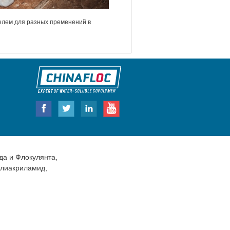
елем для разных пременений в
да
и
Флокулянта
,
олиакриламид,