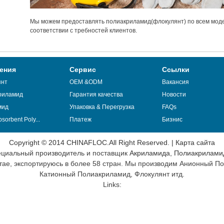
Мы можем предоставлять полиакриламид(флокулянт) по всем мод
соответствии с требностей клиентов.
ения
Сервис
Ссылки
янт
OEM &ODM
Вакансия
риламид
Гарантия качества
Новости
мид
Упаковка & Перегрузка
FAQs
sorbent Poly...
Платеж
Бизнис
Copyright © 2014 CHINAFLOC.All Right Reserved. |
Карта сайта
циальный производитель и поставщик
Акриламида
,
Полиакрилами
итае, экспортируюсь в более 58 стран. Мы производим Анионный П
Катионный Полиакриламид, Флокулянт итд.
Links: