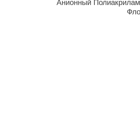
Анионный Полиакрилам
Фло