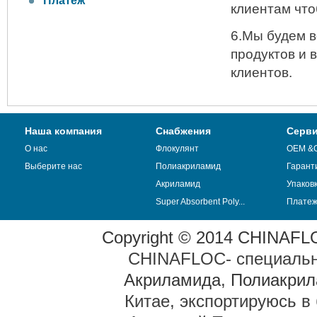
Платеж
клиентам что
6.Мы будем в
продуктов и 
клиентов.
Наша компания
Снабжения
Серв
О нас
Флокулянт
OEM &
Выберите нас
Полиакриламид
Гарант
Акриламид
Упаков
Super Absorbent Poly...
Плате
Copyright © 2014 CHINAFLOC
CHINAFLOC- специальн
Акриламида
,
Полиакрил
Китае, экспортируюсь в