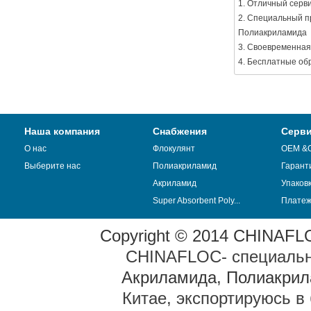
1. Отличный серв
2. Специальный п
Полиакриламида
3. Своевременная
4. Бесплатные об
Наша компания
Снабжения
Серв
О нас
Флокулянт
OEM &
Выберите нас
Полиакриламид
Гарант
Акриламид
Упаков
Super Absorbent Poly...
Плате
Copyright © 2014 CHINAFLOC
CHINAFLOC- специальн
Акриламида
,
Полиакрил
Китае, экспортируюсь в