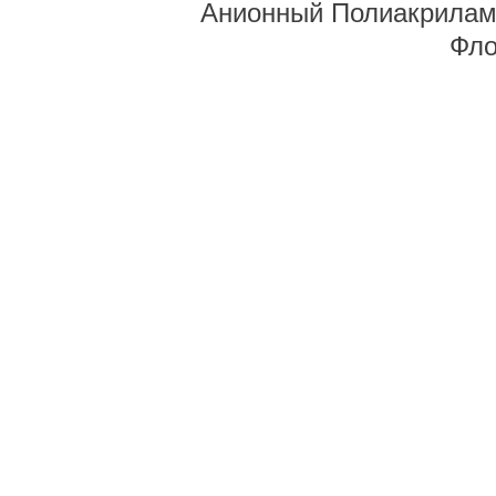
Анионный Полиакрилам
Фло