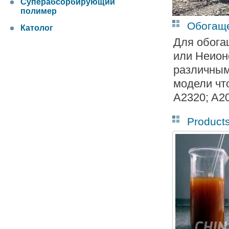
Суперабсорбирующий
полимер
Обогащ
Католог
Для обога
или Неион
различным
модели чт
A2320; A2
Product