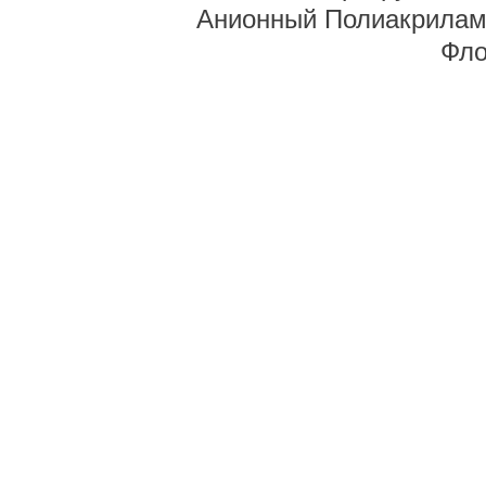
Анионный Полиакрилам
Фло