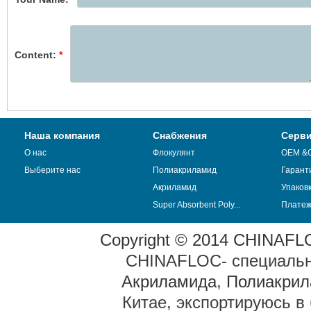
Content:
*
Наша компания
Снабжения
Серв
О нас
Флокулянт
OEM &
Выберите нас
Полиакриламид
Гарант
Акриламид
Упаков
Super Absorbent Poly...
Плате
Copyright © 2014 CHINAFLOC
CHINAFLOC- специальн
Акриламида
,
Полиакрил
Китае, экспортируюсь в