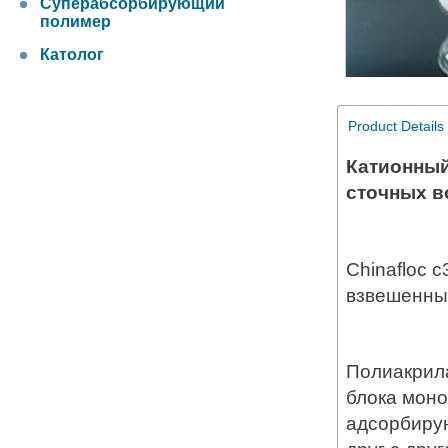
Суперабсорбирующий
полимер
Католог
Product Details
Катионны
сточных в
Chinafloc 
взвешенные
Полиакрил
блока мон
адсорбирую