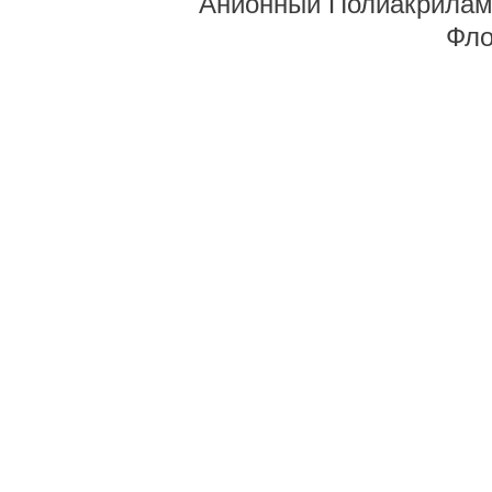
Анионный Полиакрилам
Фло