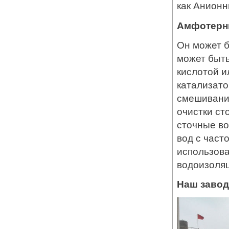
как Анионн
Амфотерн
Он может б
может быть
кислотой и
катализато
смешивание
очистки ст
сточные во
вод с част
использов
водоизоляц
Наш завод