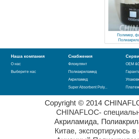
Полимер, ф
Полиакрил
обезвоживан
Наша компания
Снабжения
Серв
О нас
Флокулянт
OEM &
Выберите нас
Полиакриламид
Гарант
Акриламид
Упаков
Super Absorbent Poly...
Плате
Copyright © 2014 CHINAFLOC
CHINAFLOC- специальн
Акриламида
,
Полиакрил
Китае, экспортируюсь в